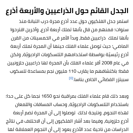
الجدل القائم حول الذراعيين والأربعة أذرع
استمر جدل الفلكيون حول عدد أذرع مجرة درب التبانة منذ
سنوات؛ فمنهم من قال بأنها تملك أربعة أذرع، وآخرين اقترحوا
بأنها تملك ذراعيين فقط، وبدأ الأمر في الخمسينات من القرن
الماضي؛ حيث توصل علماء الفلك حينها أن المجرة تملك أربعة
أذرع رئيسيّة بواسطة استخدامهم التلسكوبات الراديويّة، ولكن
في عام 2008 أقر علماء الفلك بأن المجرة لها ذراعيين حلزونيين
فقط؛ باكتشافهم ما يقارب 110 مليون نجم بمساعدة تلسكوب
[٥]
سبيتزر الفضائي الخاص بناسا.
وبعد ذلك قام علماء الفلك بمراقبة نحو 1650 نجما كل على حدا؛
باستخدام التلسكوبات الراديويّة، وحساب المسافات واللمعان
لهذه النجوم، ونتيجة لذلك توصلوا إلى أن المجرة تضم أربعة
أذرع حلزونية، وفيما بعد أشار الفلكيون إلى أن الاختلاف في نتائج
الدراسات من ناحية عدد الأذرع يعود إلى أن النجوم العملاقة لها