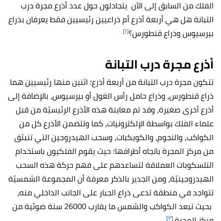
الفلك من السابق إلى الآن يتجادلون حول عدد أذرع مجرة درب
التبانة هل هي أربعة أذرع أم ذراعيين رئيسيين فقط يعرفان بذراع
[١]
بيرسيوس وذراع قنطورس؟
أذرع مجرة درب التبانة
تتكون مجرة درب التبانة من أربعة أذرع؛ اثنين منها رئيسيين هما
ذراع قنطورس، وذراع حامل رأس الغول أو بيرسيوس، بالإضافة إلى
أذرع أخرى صغيرة، وقد تم معاينة هذه الأذرع الرئيسيّة من قبل
علماء الفلك بواسطة الإلكترونيات، كما وتتضمن الأذرع كل من
الكواكب، والنجوم، والكويكبات، وسحب الهيدروجين التي تنبثق
من مركز المجرة باتجاه أطرافها؛ حيث يقوم الفلكيون باستخدام
التلسكوبات العملاقة لتساعدهم على فهم حركة هذه السحب
الهيدروجينيّة، ومن الجدير بالذكر معرفة أن المجموعة الشمسيّة
تتواجد في منطقة تدعى ذراع الجبار على الجانب الداخلي منه،
بحيث تبعد الكواكب والشمس ما يقارب 26000 سنة ضوئية من
[٢]
مركز المجرة.