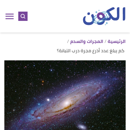
ا
إ
ا
الرئيسية
المجرات والسدم
كم يبلغ عدد أذرع مجرة درب التبانة؟