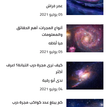
عمر فراش
,
universetoday
, Retrieved
"The Milky Way Spiral"
↑
05 يوليو 2021
30/04/2021. Edited.
أنواع المجرات: أهم الحقائق
والمعلومات
ميا أباظه
05 يوليو 2021
كيف نرى مجرة درب التبانة؟ اعرف
أكثر
ندى أبو رقية
04 يوليو 2021
كم يبلغ عدد كواكب مجرة درب