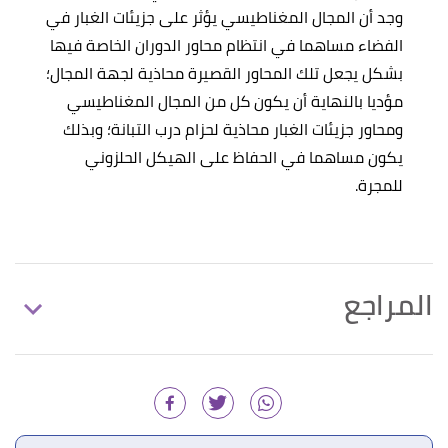
وجد أن المجال المغناطيسي يؤثر على جزيئات الغبار في
الفضاء مساهما في انتظام محاور الدوران الخاصة فيها
بشكل يجعل تلك المحاور القصيرة محاذية لجهة المجال؛
مؤديا بالنهاية أن يكون كل من المجال المغناطيسي
ومحاور جزيئات الغبار محاذية لحزام درب التبانة؛ وبذلك
يكون مساهما في الحفاظ على الهيكل الحلزوني
للمجرة.
المراجع
"Which spiral arm of the Milky Way contains our
↑
sun?"
,
earthsky
, Retrieved 30/4/2021. Edited.
"Which spiral arm of the Milky Way contains our
↑