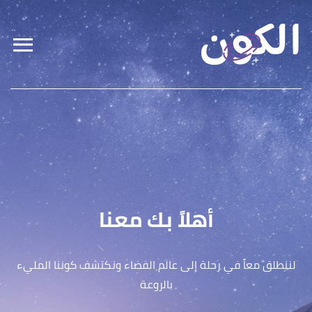
أهلاً بك معنا
لننطلق معاً في رحلة إلى عالم الفضاء ونكتشف كوننا المليء
بالروعة